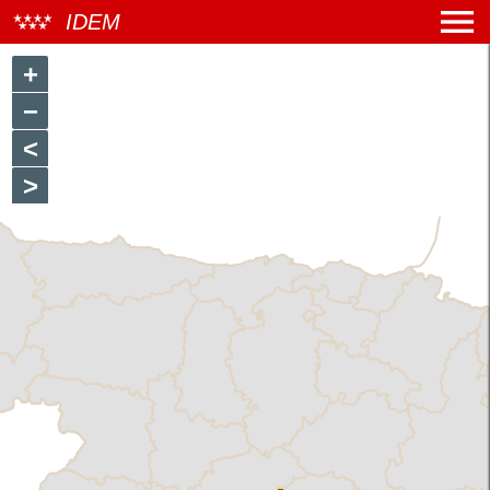
IDEM
+
−
<
>